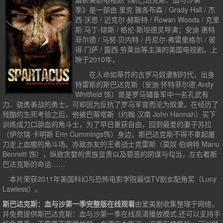
季》是一部由 里克·雅各布森 / Grady Hall / 杰
西·沃恩 / 迈克尔·赫斯特 / Rowan Woods / 克里
斯·马丁-琼斯 / 格伦·斯坦德灵导演；安迪·惠特
菲尔德 / 马努·贝内特 / 丹尼尔·弗雷里格尔 / 彼
得·门萨 / 露西·劳莱丝等主演的美国电视剧。上
映于2010年，
在人命如草芥的古罗马奴隶制时代，出身
特雷斯的斯巴达克斯（安迪·怀特菲尔德 Andy
Whitfield 饰）曾是罗马辅备军中一名孔武有
力、骁勇善战的勇士，可却因为反抗了罗马军官而沦为奴隶。在经历了
残酷的生死考验之后，他被巴蒂塔斯（约翰·汉南 John Hannah）买下
训练成刀口舔血的角斗士，为了早日重获自由，回到最爱的妻子苏拉
（伊尔瑞·卡明斯 Erin Cummings饰）身边，斯巴达克斯不得不拿起屠
刀走上血腥的角斗场。亦敌亦友的王者战士克雷斯（莫奴·伯纳特 Manu
Bennett 饰），纵欲贪婪的贵族显贵以及罪恶的阴谋与勾当，左右着斯
巴达克斯的命运……
本片荣获2011年美国科幻与恐怖电影学院最佳TV剧女配角奖（Lucy
Lawless）。
斯巴达克斯：血与沙第一季完整版在线观看
由爱美剧收集整理于网络，
并免费提供
斯巴达克斯：血与沙第一季
在线高清播放模式,还可以支持手