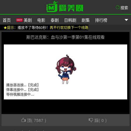
搜索
首页
美剧
电影
泰剧
日韩剧
剧集
排行榜
★提示
：播放不了等待60秒！
再不行就切换下一个线路
爱美剧
斯巴达克斯：血与沙第一季第01集在线观看
顶(
7587
)
踩(
0
)