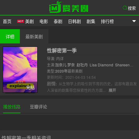
搜索
首页
美剧
电影
泰剧
日韩剧
剧集
排行榜
爱美剧
详细
最新美剧
性解密第一季
导演: 内详
主演:
加奈儿·梦奈
赵牡丹
Lisa Diamond
Shareen
Joshi
类型:
2020年
最新美剧
更新时间：2021-04-03 14:54
剧情:
从生物学上的吸引到节育的历史，这部有趣且发
完结
人深省的剧集带您探索性的方方面...
展开
播放线路
豆瓣评论
性解密第一季相关资讯