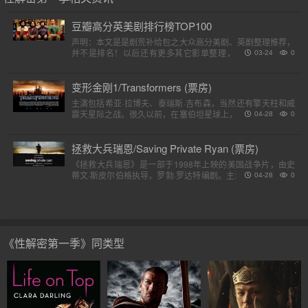
豆瓣高分英美剧排行榜TOP100
声明：本文是是剧荒补给包之大众高分美剧、英剧整理推荐，
并不是排名！以后还有更多其它影单整理，请各位收藏好。
03-24
0
（评分是对应第一季）小提示：快速在..
变形金刚1/Transformers (票房)
主演包括希亚·拉博夫、泰瑞斯·吉布森，当然还有擎天柱和威
震天星际之战。很久以前，在塞伯坦星球上，一个巨大的，强
04-28
0
大的外星人种族分为两个派别，高贵的汽车人和狡猾的霸天
虎。他..
拯救大兵瑞恩/Saving Private Ryan (票房)
《拯救大兵瑞恩》是一部于1998年上映的美国战争片，由史
蒂文·斯皮尔伯格执导，罗勃·罗达特编剧。主演包括汤姆·汉克
04-28
0
斯、汤姆·赛斯摩、爱德华·宾斯及巴里·佩珀，剧情描述诺..
《性解密第一季》同类型