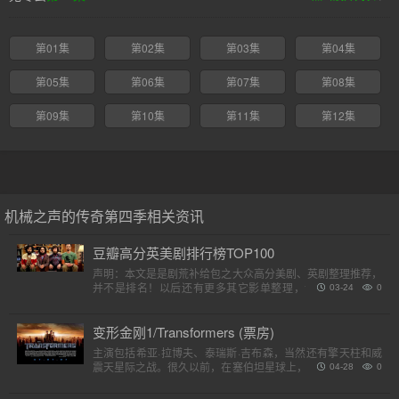
第01集
第02集
第03集
第04集
第05集
第06集
第07集
第08集
第09集
第10集
第11集
第12集
机械之声的传奇第四季相关资讯
豆瓣高分英美剧排行榜TOP100
声明：本文是是剧荒补给包之大众高分美剧、英剧整理推荐，
并不是排名！以后还有更多其它影单整理，请各位收藏好。
03-24
0
（评分是对应第一季）小提示：快速在..
变形金刚1/Transformers (票房)
主演包括希亚·拉博夫、泰瑞斯·吉布森，当然还有擎天柱和威
震天星际之战。很久以前，在塞伯坦星球上，一个巨大的，强
04-28
0
大的外星人种族分为两个派别，高贵的汽车人和狡猾的霸天
虎。他..