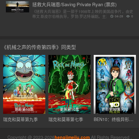
拯救大兵瑞恩/Saving Private Ryan (票房)
《拯救大兵瑞恩》是一部于1998年上映的美国战争片，由史
蒂文·斯皮尔伯格执导，罗勃·罗达特编剧。主演包括汤姆·汉克
04-28
0
斯、汤姆·赛斯摩、爱德华·宾斯及巴里·佩珀，剧情描述诺..
《机械之声的传奇第四季》同类型
更新第10集
更新第10集
更新至32集完结
瑞克和莫蒂第九季
瑞克和莫蒂第七季
BEN10：终极异形第一季
Copyright @ 2023-2026
hengjimeiju.com
.All Rights Reserved .