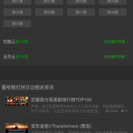
第01集
第02集
第03集
第04集
第05集
第06集
第07集
第08集
第09集
优酷云
第09集
点击展开列表
无尽云
第09集
点击展开列表
曼哈顿打拼日记相关资讯
豆瓣高分英美剧排行榜TOP100
声明：本文是是剧荒补给包之大众高分美剧、英剧整理推荐，
并不是排名！以后还有更多其它影单整理，请各位收藏好。
03-24
0
（评分是对应第一季）小提示：快速在..
变形金刚1/Transformers (票房)
主演包括希亚·拉博夫、泰瑞斯·吉布森，当然还有擎天柱和威