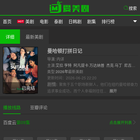
搜索
首页
美剧
电影
泰剧
日韩剧
剧集
排行榜
爱美剧
详细
最新美剧
曼哈顿打拼日记
导演: 内详
主演:
艾拉·亨特
阿凡提卡·万达纳普
杰克·马丁
尼古拉
斯·杜威内
类型:
2026年
威尔·菲茨
最新美剧
维克多·加博
吴恬敏
格雷格·格
曼
更新时间：2026-06-25 22:20
梅·洪
..
剧情:
聚焦于五个职场新鲜人，他们在纽约曼哈顿奋力
已完结
追求事业成功，而个人幸福则往往...
展开
播放线路
豆瓣评论
百度云
第09集
点击展开列表