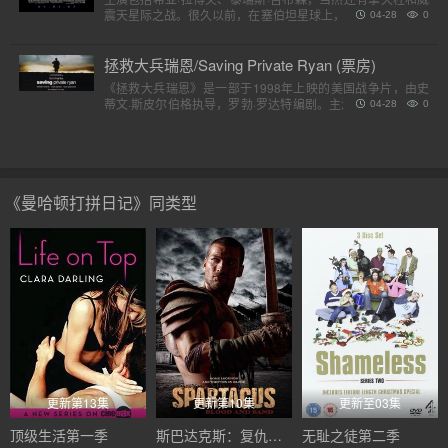
震天星际之战。很久以前，在塞伯坦星球上，一个巨大的，强
04-28
0
大的外星人种族分为两个派别，高贵的汽车人和狡猾的霸天
虎。他..
拯救大兵瑞恩/Saving Private Ryan (票房)
《拯救大兵瑞恩》是一部于1998年上映的美国战争片，由史
蒂文·斯皮尔伯格执导，罗勃·罗达特编剧。主演包括汤姆·汉克
04-28
0
斯、汤姆·赛斯摩、爱德华·宾斯及巴里·佩珀，剧情描述诺..
《曼哈顿打拼日记》同类型
更新第13集
更新第10集
更新至03集
顶级生活第一季
斯巴达克斯：复仇第二季
无耻之徒第二季