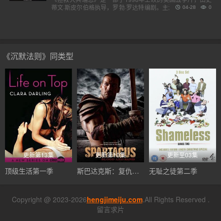
蒂文·斯皮尔伯格执导，罗勃·罗达特编剧。主演包括汤姆·汉克
04-28
0
斯、汤姆·赛斯摩、爱德华·宾斯及巴里·佩珀，剧情描述诺..
《沉默法则》同类型
更新第13集
更新第10集
更新至03集
顶级生活第一季
斯巴达克斯：复仇第二季
无耻之徒第二季
Copyright @ 2023-2026
hengjimeiju.com
.All Rights Reserved .
留言求片