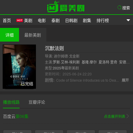
搜索
首页
美剧
电影
泰剧
日韩剧
剧集
排行榜
爱美剧
详细
最新美剧
沉默法则
导演: 迪尔姆德·戈金斯
主演:
罗斯·艾林-埃利斯
基隆·摩尔
夏洛特·里奇
安德鲁·
巴肯
类型:
2025年
安德鲁·斯卡伯劳
最新美剧
Nathan Armarkwei Lar..
更新时间：2025-06-24 22:20
剧情:
Code of Silence introduces us to Dea...
展开
已完结
播放线路
豆瓣评论
百度云
第06集
点击展开列表