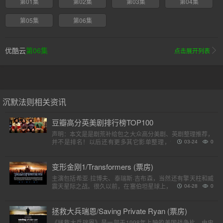
第01集
第02集
第03集
第04集
第05集
第06集
优酷云
第06集
点击展开列表
沉默法则相关资讯
豆瓣高分英美剧排行榜TOP100
声明：本文是是剧荒补给包之大众高分美剧、英剧整理推荐，
并不是排名！以后还有更多其它影单整理，请各位收藏好。
03-24
0
（评分是对应第一季）小提示：快速在..
变形金刚1/Transformers (票房)
主演包括希亚·拉博夫、泰瑞斯·吉布森，当然还有擎天柱和威
震天星际之战。很久以前，在塞伯坦星球上，一个巨大的，强
04-28
0
大的外星人种族分为两个派别，高贵的汽车人和狡猾的霸天
虎。他..
拯救大兵瑞恩/Saving Private Ryan (票房)
《拯救大兵瑞恩》是一部于1998年上映的美国战争片，由史