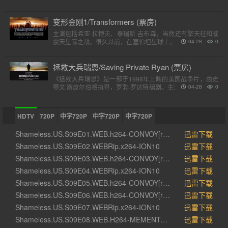
（评分是对应第一季）小提示：快速在..
变形金刚1/Transformers (票房)
主演包括希亚·拉博夫、泰瑞斯·吉布森，当然还有擎天柱和威
震天星际之战。很久以前，在塞伯坦星球上，一个巨大的，强
04-28
0
大的外星人种族分为两个派别，高贵的汽车人和狡猾的霸天
虎。他..
拯救大兵瑞恩/Saving Private Ryan (票房)
《拯救大兵瑞恩》是一部于1998年上映的美国战争片，由史
蒂文·斯皮尔伯格执导，罗勃·罗达特编剧。主演包括汤姆·汉克
04-28
0
斯、汤姆·赛斯摩、爱德华·宾斯及巴里·佩珀，剧情描述诺..
HDTV
720P
中字720P
中字720P
中字720P
Shameless.US.S09E01.WEB.h264-CONVOY[rartv]
迅雷下载
Shameless.US.S09E02.WEBRip.x264-ION10
迅雷下载
Shameless.US.S09E03.WEB.h264-CONVOY[rartv]
迅雷下载
Shameless.US.S09E04.WEBRip.x264-ION10
迅雷下载
Shameless.US.S09E05.WEB.h264-CONVOY[rartv]
迅雷下载
Shameless.US.S09E06.WEB.h264-CONVOY[rartv]
迅雷下载
Shameless.US.S09E07.WEBRip.x264-ION10
迅雷下载
Shameless.US.S09E08.WEB.H264-MEMENTO[rartv]
迅雷下载