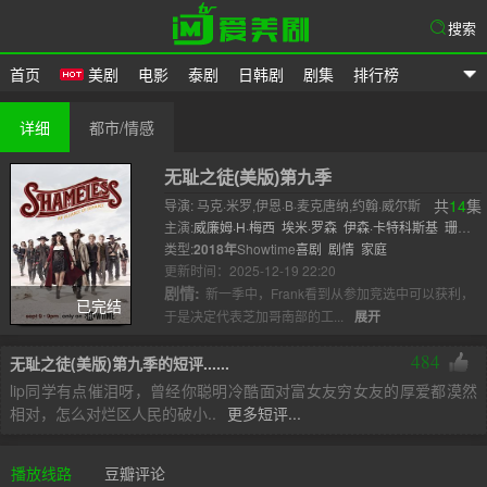
搜索
首页
美剧
电影
泰剧
日韩剧
剧集
排行榜
爱美剧
详细
都市/情感
无耻之徒(美版)第九季
共
14
集
导演: 马克·米罗,伊恩·B·麦克唐纳,约翰·威尔斯
主演:
威廉姆·H·梅西
埃米·罗森
伊森·卡特科斯基
珊诺
拉·汉普顿
类型:
2018年
杰瑞米·艾伦·怀特
Showtime
喜剧
剧情
史蒂夫·豪威
家庭
艾玛·肯
尼
更新时间：2025-12-19 22:20
卡梅隆·..
剧情:
新一季中，Frank看到从参加竞选中可以获利，
已完结
于是决定代表芝加哥南部的工...
展开
484
无耻之徒(美版)第九季的短评......
lip同学有点催泪呀，曾经你聪明冷酷面对富女友穷女友的厚爱都漠然
相对，怎么对烂区人民的破小..
更多短评...
播放线路
豆瓣评论