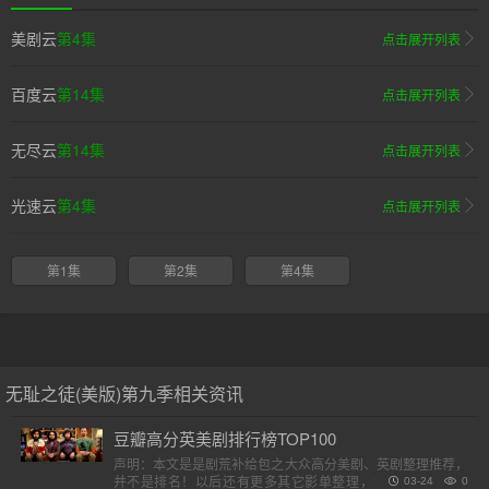
美剧云
第4集
点击展开列表
百度云
第14集
点击展开列表
无尽云
第14集
点击展开列表
光速云
第4集
点击展开列表
第1集
第2集
第4集
无耻之徒(美版)第九季相关资讯
豆瓣高分英美剧排行榜TOP100
声明：本文是是剧荒补给包之大众高分美剧、英剧整理推荐，
并不是排名！以后还有更多其它影单整理，请各位收藏好。
03-24
0