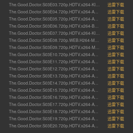
The.Good.Doctor.S03E03.720p.HDTV.x264-KILLERS[rartv]
迅雷下载
The.Good.Doctor.S03E04.720p.HDTV.x264-AVS[rartv]
迅雷下载
The.Good.Doctor.S03E05.720p.HDTV.x264-AVS[rartv]
迅雷下载
The.Good.Doctor.S03E06.720p.HDTV.x264-BATV[rartv]
迅雷下载
The.Good.Doctor.S03E07.720p.HDTV.x264-KILLERS[rartv]
迅雷下载
The.Good.Doctor.S03E08.720p.WEB.H264-METCON[rartv]
迅雷下载
The.Good.Doctor.S03E09.720p.HDTV.x264-MADtv[eztv].mkv[eztv]
迅雷下载
The.Good.Doctor.S03E10.720p.HDTV.x264-AVS[rartv]
迅雷下载
The.Good.Doctor.S03E11.720p.HDTV.x264-AVS[eztv].mkv[eztv]
迅雷下载
The.Good.Doctor.S03E12.720p.HDTV.x264-AVS[rartv]
迅雷下载
The.Good.Doctor.S03E13.720p.HDTV.x264-AVS[rartv]
迅雷下载
The.Good.Doctor.S03E14.720p.HDTV.x264-AVS[rartv]
迅雷下载
The.Good.Doctor.S03E15.720p.HDTV.x264-AVS[eztv].mkv[eztv]
迅雷下载
The.Good.Doctor.S03E16.720p.HDTV.x264-AVS[eztv].mkv[eztv]
迅雷下载
The.Good.Doctor.S03E17.720p.HDTV.x264-AVS[eztv].mkv[eztv]
迅雷下载
The.Good.Doctor.S03E18.720p.HDTV.x264-AVS[eztv].mkv[eztv]
迅雷下载
The.Good.Doctor.S03E19.720p.HDTV.x264-AVS[rartv]
迅雷下载
The.Good.Doctor.S03E20.720p.HDTV.x264-AVS[eztv].mkv[eztv]
迅雷下载