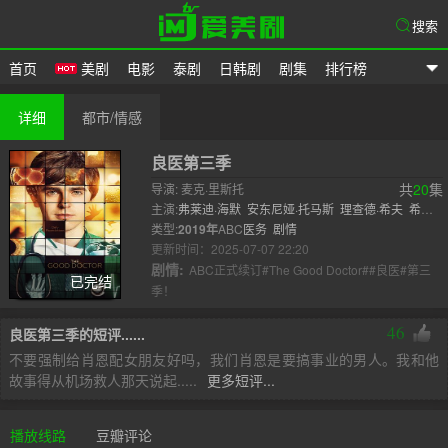
搜索
首页
美剧
电影
泰剧
日韩剧
剧集
排行榜
爱美剧
详细
都市/情感
良医第三季
共
20
集
导演: 麦克·里斯托
主演:
弗莱迪·海默
安东尼娅·托马斯
理查德·希夫
希尔·
哈勃
类型:
2019年
尼古拉斯·冈萨雷斯
ABC
医务
剧情
富田谭玲
克里斯蒂娜·张
佩
奇·斯巴勒
更新时间：2025-07-07 22:20
..
剧情:
ABC正式续订#The Good Doctor##良医#第三
已完结
季！
46
良医第三季的短评......
不要强制给肖恩配女朋友好吗，我们肖恩是要搞事业的男人。我和他
故事得从机场救人那天说起.....
更多短评...
播放线路
豆瓣评论