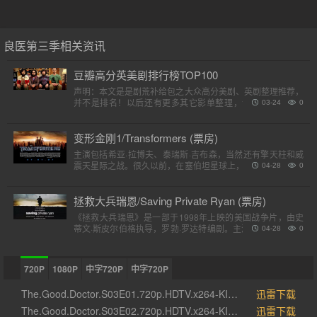
良医第三季相关资讯
豆瓣高分英美剧排行榜TOP100
声明：本文是是剧荒补给包之大众高分美剧、英剧整理推荐，
并不是排名！以后还有更多其它影单整理，请各位收藏好。
03-24
0
（评分是对应第一季）小提示：快速在..
变形金刚1/Transformers (票房)
主演包括希亚·拉博夫、泰瑞斯·吉布森，当然还有擎天柱和威
震天星际之战。很久以前，在塞伯坦星球上，一个巨大的，强
04-28
0
大的外星人种族分为两个派别，高贵的汽车人和狡猾的霸天
虎。他..
拯救大兵瑞恩/Saving Private Ryan (票房)
《拯救大兵瑞恩》是一部于1998年上映的美国战争片，由史
蒂文·斯皮尔伯格执导，罗勃·罗达特编剧。主演包括汤姆·汉克
04-28
0
斯、汤姆·赛斯摩、爱德华·宾斯及巴里·佩珀，剧情描述诺..
720P
1080P
中字720P
中字720P
The.Good.Doctor.S03E01.720p.HDTV.x264-KILLERS[rartv]
迅雷下载
The.Good.Doctor.S03E02.720p.HDTV.x264-KILLERS[rartv]
迅雷下载