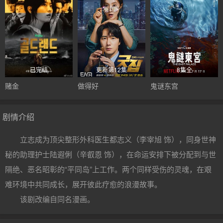
已完结
更新第12集
8集全
赌金
做得好
鬼谜东宫
剧情介绍
立志成为顶尖整形外科医生都志义（李宰旭 饰），同身世神
秘的助理护士陆遐俐（辛叡恩 饰），在命运安排下被分配到与世
隔绝、恶名昭彰的“平同岛”上工作。两个同样受伤的灵魂，在艰
难环境中共同成长，展开彼此疗愈的浪漫故事。
该剧改编自同名漫画。